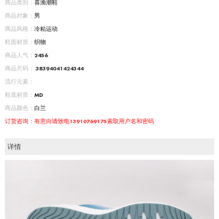
商品类别：
喜渔潮鞋
商品对象：
男
商品风格：
冷粘运动
鞋面材质：
织物
商品人气：
2456
商品尺码：
38
39
40
41
42
43
44
流行元素：
鞋底材质：
MD
商品颜色：
白兰
订货咨询：有意向请致电13910769175索取用户名和密码
详情